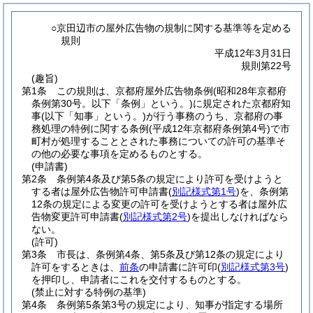
○京田辺市の屋外広告物の規制に関する基準等を定める
規則
平成12年3月31日
規則第22号
(趣旨)
第1条
この規則は、京都府屋外広告物条例
(昭和28年京都府
条例第30号。以下「条例」という。)
に規定された京都府知
事
(以下「知事」という。)
が行う事務のうち、京都府の事
務処理の特例に関する条例
(平成12年京都府条例第4号)
で市
町村が処理することとされた事務についての許可の基準そ
の他の必要な事項を定めるものとする。
(申請書)
第2条
条例第4条及び第5条の規定により許可を受けようと
する者は屋外広告物許可申請書
(
別記様式第1号
)
を、条例第
12条の規定による変更の許可を受けようとする者は屋外広
告物変更許可申請書
(
別記様式第2号
)
を提出しなければなら
ない。
(許可)
第3条
市長は、条例第4条、第5条及び第12条の規定により
許可をするときは、
前条
の申請書に許可印
(
別記様式第3号
)
を押印し、申請者にこれを交付するものとする。
(禁止に対する特例の基準)
第4条
条例第5条第3号の規定により、知事が指定する場所