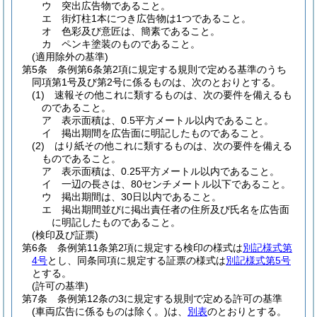
ウ
突出広告物であること。
エ
街灯柱1本につき広告物は1つであること。
オ
色彩及び意匠は、簡素であること。
カ
ペンキ塗装のものであること。
(適用除外の基準)
第5条
条例第6条第2項に規定する規則で定める基準のうち
同項第1号及び第2号に係るものは、次のとおりとする。
(1)
速報その他これに類するものは、次の要件を備えるも
のであること。
ア
表示面積は、0.5平方メートル以内であること。
イ
掲出期間を広告面に明記したものであること。
(2)
はり紙その他これに類するものは、次の要件を備える
ものであること。
ア
表示面積は、0.25平方メートル以内であること。
イ
一辺の長さは、80センチメートル以下であること。
ウ
掲出期間は、30日以内であること。
エ
掲出期間並びに掲出責任者の住所及び氏名を広告面
に明記したものであること。
(検印及び証票)
第6条
条例第11条第2項に規定する検印の様式は
別記様式第
4号
とし、同条同項に規定する証票の様式は
別記様式第5号
とする。
(許可の基準)
第7条
条例第12条の3に規定する規則で定める許可の基準
(車両広告に係るものは除く。)
は、
別表
のとおりとする。