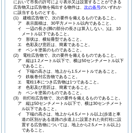
において市長の許可により表示又は設置することができる
広告物又は広告物を掲出する物件は、
次の各号
のいずれか
に該当するものとする。
(1)
建植広告物で、次の要件を備えるものであること。
ア
表示面積は、30平方メートル以内であること。
イ
一辺の長さ
(脚の部分の長さは算入しない。)
は、10
メートル以下であること。
ウ
形状は、横短冊型であること。
エ
色彩及び意匠は、簡素であること。
オ
ペンキ塗装のものであること。
(2)
電柱広告物で、次の要件を備えるものであること。
ア
縦は1.2メートル以下で、横は50センチメートル以下
であること。
イ
下端の高さは、地上から1.5メートルであること。
ウ
鉄板巻付広告物であること。
エ
電柱1本につき広告物は1つであること。
オ
色彩及び意匠は、簡素であること。
カ
ペンキ塗装のものであること。
(3)
街灯柱広告物で、次の要件を備えるものであること。
ア
縦は50センチメートル以下で、横は30センチメート
ル以下であること。
イ
下端の高さは、地上から4.5メートル以上
(歩道と車
道の区別がある道路の歩道上に設置された街灯柱に設
置する広告物については、地上から2.5メートル以上)
であること。