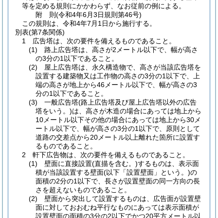
等を定める規則にかかわらず、なお従前の例による。
附
則
(令和4年6月3日
規則第46号)
この規則は、令和4年7月1日から施行する。
別表
(第7条関係)
1 広告塔は、次の要件を備えるものであること。
(1) 路上広告塔は、高さが2メートル以下で、幅が高さ
の3分の1以下であること。
(2) 屋上広告塔は、永久構造物で、高さが当該広告塔を
設置する建築物又は工作物の高さの3分の1以下で、上
端の高さが地上から46メートル以下で、幅が高さの3
分の1以下であること。
(3) 一般広告塔(路上広告塔及び屋上広告塔以外の広告
塔をいう。)は、高さが木造の場合にあっては地上から
10メートル以下その他の場合にあっては地上から30メ
ートル以下で、幅が高さの3分の1以下で、原則として
道路の交差点から20メートル以上離れた箇所に設置す
るものであること。
2 軒下広告物は、次の要件を備えるものであること。
(1) 壁面に直接設置(直描を含む。)するものは、表示面
積が当該設置する壁面(以下「設置壁面」という。)の
面積の2分の1以下で、長さが設置壁面の同一方向の長
さを超えないものであること。
(2) 壁面から突出して設置するものは、広告面が設置壁
面に対しておおむね平行なものにあっては表示面積が
設置壁面の面積の3分の2以下でかつ20平方メートル以