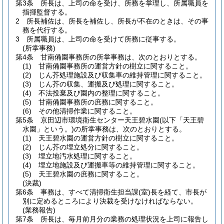
第3条
所長は、上司の命を受け、所務を掌理し、所属職員を
指揮監督する。
2
所長補佐は、所長を補佐し、所長が不在のときは、その事
務を代行する。
3
所属職員は、上司の命を受けて所務に従事する。
(所掌事務)
第4条
甘南備園事務所の所掌事務は、次のとおりとする。
(1)
甘南備園事務所の運営方針の樹立に関すること。
(2)
じん芥処理施設及び収集車の維持管理に関すること。
(3)
じん芥の収集、運搬及び処理に関すること。
(4)
不法投棄及び園内の整理に関すること。
(5)
甘南備園事務所の庶務に関すること。
(6)
その他清掃作業に関すること。
第5条
京田辺市環境衛生センター天王碧水園
(以下「天王碧
水園」という。)
の所掌事務は、次のとおりとする。
(1)
天王碧水園の運営方針の樹立に関すること。
(2)
じん芥の埋立処分に関すること。
(3)
埋立地汚水処理に関すること。
(4)
埋立地施設及び運搬車等の維持管理に関すること。
(5)
天王碧水園の庶務に関すること。
(決裁)
第6条
事務は、すべて清掃衛生担当課
(室)
長を経て、市長が
別に定めるところにより決裁を受けなければならない。
(業務報告)
第7条
所長は、毎月前月分の業務の処理状況を上司に報告し