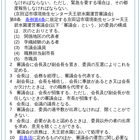
なければならない。
ただし、緊急を要する場合は、その都
度報告しなければならない。
(京田辺市環境衛生センター天王碧水園運営審議会)
第8条
条例第4条
に規定する京田辺市環境衛生センター天王
碧水園運営審議会
(以下「審議会」という。)
の委員の構成
は、次のとおりとする。
(1)
関係地区の代表者
(2)
学織経験のある者
(3)
市議会議員
(4)
職務担当副市長
(5)
市職員
2
審議会に会長及び副会長を置き、委員の互選によりこれを
定める。
3
会長は、会務を総理し、審議会を代表する。
4
副会長は、会長を補佐し、会長に事故があるとき又は会長
が欠けたときは、その職務を代理する。
5
審議会は、会長が招集する。
ただし、会長及び副会長が在
任しないときの審議会は、市長が招集する。
6
会長は、会議の議長となる。
7
審議会は、委員の過半数が出席しなければ、開くことがで
きない。
8
会長は、必要があると認めるときは、委員以外の者の出席
を求め、意見を聴くことができる。
9
審議会の庶務は、天王碧水園において処理する。
10
前各項
に定めるもののほか、審議会の運営に関し必要な