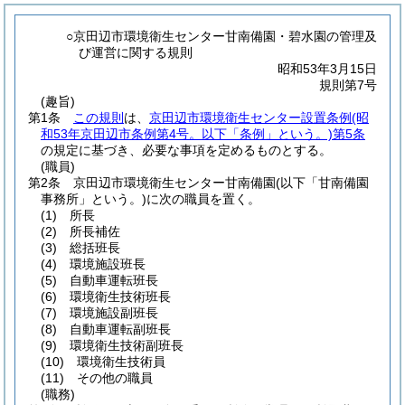
○京田辺市環境衛生センター甘南備園・碧水園の管理及
び運営に関する規則
昭和53年3月15日
規則第7号
(趣旨)
第1条
この規則
は、
京田辺市環境衛生センター設置条例
(昭
和53年京田辺市条例第4号。以下「条例」という。)
第5条
の規定に基づき、必要な事項を定めるものとする。
(職員)
第2条
京田辺市環境衛生センター甘南備園
(以下「甘南備園
事務所」という。)
に次の職員を置く。
(1)
所長
(2)
所長補佐
(3)
総括班長
(4)
環境施設班長
(5)
自動車運転班長
(6)
環境衛生技術班長
(7)
環境施設副班長
(8)
自動車運転副班長
(9)
環境衛生技術副班長
(10)
環境衛生技術員
(11)
その他の職員
(職務)