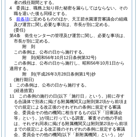
者の残任期間とする。
4
委員は、職務上知り得た秘密を漏らしてはならない。
その
職を退いた後も同様とする。
5
前各項
に定めるもののほか、天王碧水園運営審議会の組織
及び運営に関し必要な事項は、市長が別に定める。
(委任)
第4条
衛生センターの管理及び運営に関し、必要な事項は、
市長が別に定める。
附
則
この条例は、公布の日から施行する。
附
則
(昭和56年10月12日
条例第32号)
この条例は、公布の日から施行し、昭和56年10月1日から
適用する。
附
則
(平成26年3月28日
条例第1号)
抄
(施行期日)
1
この条例は、公布の日から施行する。
(経過措置)
11
この条例の施行の日
(以下「施行日」という。)
前に存す
る合議体で別表に掲げる附属機関又は附則第2項から前項ま
での規定による改正後のそれぞれの条例に規定する審議
会、委員会その他の機関に相当するもの
(以下「旧審議会
等」という。)
が現に行っている調査、審査その他の手続
は、それぞれ同表に掲げる附属機関又は附則第2項から前項
までの規定による改正後のそれぞれの条例に規定する審議
会、委員会その他の機関
(以下「新附属機関」という。)
が