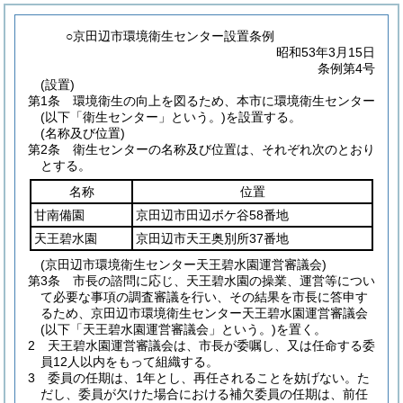
○京田辺市環境衛生センター設置条例
昭和53年3月15日
条例第4号
(設置)
第1条
環境衛生の向上を図るため、本市に環境衛生センター
(以下「衛生センター」という。)
を設置する。
(名称及び位置)
第2条
衛生センターの名称及び位置は、それぞれ次のとおり
とする。
名称
位置
甘南備園
京田辺市田辺ボケ谷58番地
天王碧水園
京田辺市天王奥別所37番地
(京田辺市環境衛生センター天王碧水園運営審議会)
第3条
市長の諮問に応じ、天王碧水園の操業、運営等につい
て必要な事項の調査審議を行い、その結果を市長に答申す
るため、京田辺市環境衛生センター天王碧水園運営審議会
(以下「天王碧水園運営審議会」という。)
を置く。
2
天王碧水園運営審議会は、市長が委嘱し、又は任命する委
員12人以内をもって組織する。
3
委員の任期は、1年とし、再任されることを妨げない。
た
だし、委員が欠けた場合における補欠委員の任期は、前任