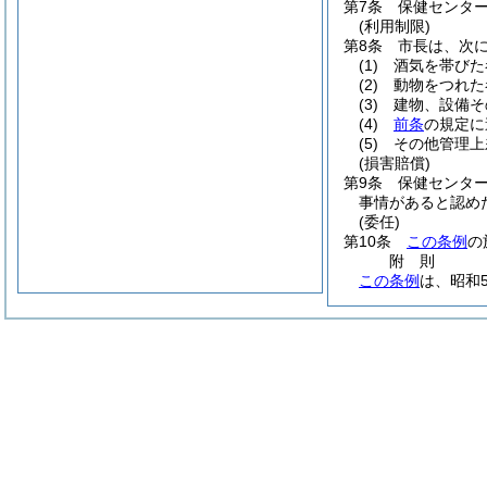
第7条
保健センタ
(利用制限)
第8条
市長は、次
(1)
酒気を帯びた
(2)
動物をつれた
(3)
建物、設備そ
(4)
前条
の規定に
(5)
その他管理上
(損害賠償)
第9条
保健センタ
事情があると認め
(委任)
第10条
この条例
の
附
則
この条例
は、昭和