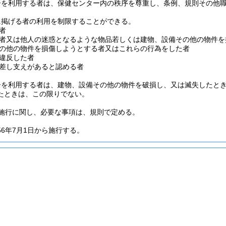
ーを利用する者は、保健センター内の秩序を尊重し、条例、規則その他
に掲げる者の利用を制限することができる。
者
者又は他人の迷惑となるような物品若しくは建物、設備その他の物件を
の他の物件を損傷しようとする者又はこれらの行為をした者
違反した者
差し支えがあると認める者
ーを利用する者は、建物、設備その他の物件を破損し、又は滅失したと
たときは、この限りでない。
施行に関し、必要な事項は、規則で定める。
56年7月1日から施行する。