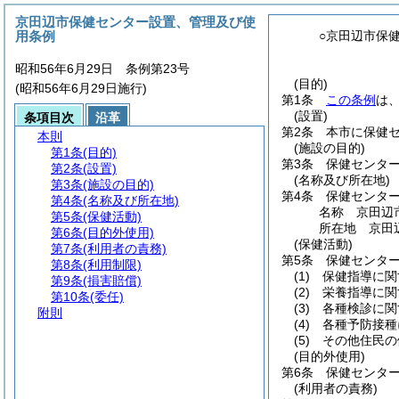
京田辺市保健センター設置、管理及び使
用条例
○京田辺市保
昭和56年6月29日 条例第23号
(目的)
(昭和56年6月29日施行)
第1条
この条例
は
(設置)
条項目次
沿革
第2条
本市に保健
本則
(施設の目的)
第1条
(目的)
第3条
保健センタ
第2条
(設置)
(名称及び所在地)
第3条
(施設の目的)
第4条
保健センタ
第4条
(名称及び所在地)
名称 京田辺
第5条
(保健活動)
所在地 京田
第6条
(目的外使用)
(保健活動)
第7条
(利用者の責務)
第5条
保健センタ
第8条
(利用制限)
(1)
保健指導に関
第9条
(損害賠償)
(2)
栄養指導に関
第10条
(委任)
(3)
各種検診に関
附則
(4)
各種予防接種
(5)
その他住民の
(目的外使用)
第6条
保健センタ
(利用者の責務)