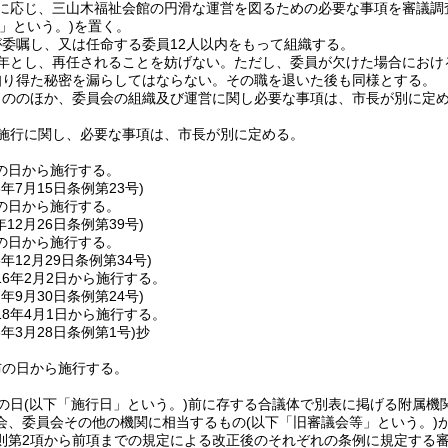
に応じ、三山木福祉会館の円滑な運営を図るための必要な事項を審議調
」という。)
を置く。
委嘱し、又は任命する委員12人以内をもって組織する。
2年とし、再任されることを妨げない。
ただし、委員が欠けた場合におけ
知り得た秘密を漏らしてはならない。
その職を退いた後も同様とする。
もののほか、委員会の組織及び運営に関し必要な事項は、市長が別に定
施行に関し、必要な事項は、市長が別に定める。
の日から施行する。
6年7月15日
条例第23号)
の日から施行する。
年12月26日
条例第39号)
の日から施行する。
5年12月29日
条例第34号)
6年2月2日から施行する。
7年9月30日
条例第24号)
8年4月1日から施行する。
6年3月28日
条例第1号)
抄
布の日から施行する。
の日
(以下「施行日」という。)
前に存する合議体で別表に掲げる附属機
会、委員会その他の機関に相当するもの
(以下「旧審議会等」という。)
則第2項から前項までの規定による改正後のそれぞれの条例に規定する