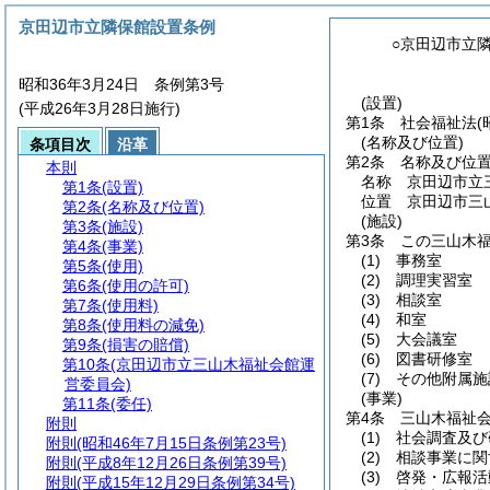
京田辺市立隣保館設置条例
○京田辺市立
昭和36年3月24日 条例第3号
(設置)
(平成26年3月28日施行)
第1条
社会福祉法
(
(名称及び位置)
条項目次
沿革
第2条
名称及び位
本則
名称 京田辺市立
第1条
(設置)
位置 京田辺市三
第2条
(名称及び位置)
(施設)
第3条
(施設)
第3条
この三山木
第4条
(事業)
(1)
事務室
第5条
(使用)
(2)
調理実習室
第6条
(使用の許可)
(3)
相談室
第7条
(使用料)
(4)
和室
第8条
(使用料の減免)
(5)
大会議室
第9条
(損害の賠償)
(6)
図書研修室
第10条
(京田辺市立三山木福祉会館運
(7)
その他附属施
営委員会)
(事業)
第11条
(委任)
第4条
三山木福祉
附則
(1)
社会調査及び
附則
(昭和46年7月15日条例第23号)
(2)
相談事業に関
附則
(平成8年12月26日条例第39号)
(3)
啓発・広報活
附則
(平成15年12月29日条例第34号)