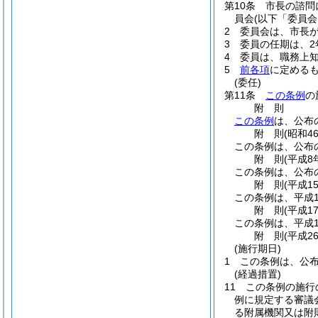
第10条
市長の諮問
員会
(以下「委員会
2
委員会は、市長が
3
委員の任期は、
4
委員は、職務上
5
前各項
に定める
(委任)
第11条
この条例
の
附
則
この条例
は、公布
附
則
(昭和4
この条例は、公布
附
則
(平成8
この条例は、公布
附
則
(平成1
この条例は、平成1
附
則
(平成1
この条例は、平成1
附
則
(平成2
(施行期日)
1
この条例は、公
(経過措置)
11
この条例の施行
例に規定する審議
る附属機関又は附