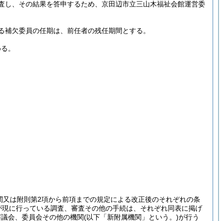
査し、その結果を答申するため、京田辺市立三山木福祉会館運営委
る補欠委員の任期は、前任者の残任期間とする。
める。
関又は附則第2項から前項までの規定による改正後のそれぞれの条
が現に行っている調査、審査その他の手続は、それぞれ同表に掲げ
審議会、委員会その他の機関
(以下「新附属機関」という。)
が行う