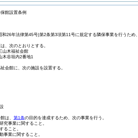
隣保館設置条例
昭和26年法律第45号)
第2条第3項第11号に規定する隣保事業を行うた
置は、次のとおりとする。
三山木福祉会館
山木谷垣内2番地1
福祉会館に、次の施設を設置する。
設
会館は、
第1条
の目的を達成するため、次の事業を行う。
研究事業に関すること。
すること。
動事業に関すること。