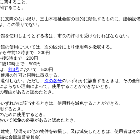
に関すること。
関すること。
業に支障のない限り、三山木福祉会館の目的に類似するものに、建物設
は、この限りでない。
会館を使用しようとする者は、市長の許可を受けなければならない。
会館の使用については、次の区分により使用料を徴収する。
から午前12時まで 200円
後5時まで 200円
後10時まで 500円
は、
前3号
において 500円
、使用の許可と同時に徴収する。
、還付しない。
ただし、
次の各号
のいずれかに該当するときは、その全
によらない理由によって、使用することができないとき。
の理由があると認めたとき。
のいずれかに該当するときは、使用料を減免することができる。
用するとき。
のために使用するとき。
おいて減免の必要があると認めたとき。
、建物、設備その他の物件を破損し、又は滅失したときは、使用者はそ
福祉会館運営委員会)