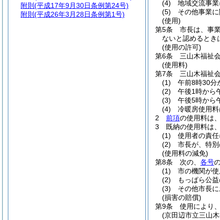
(4)
地域交流事業
附則
(平成17年9月30日条例第24号)
(5)
その他事業に
附則
(平成26年3月28日条例第1号)
(使用)
第5条
市長は、事
ないと認めるとき
(使用の許可)
第6条
三山木福祉
(使用料)
第7条
三山木福祉
(1)
午前8時30分
(2)
午後1時から午
(3)
午後5時から午
(4)
冷暖房使用料
2
前項
の使用料は
3
既納の使用料は
(1)
使用者の責任
(2)
市長が、特別
(使用料の減免)
第8条
次の、
各号
(1)
市の機関が使
(2)
もっぱら公益
(3)
その他市長に
(損害の賠償)
第9条
使用により
(京田辺市立三山木