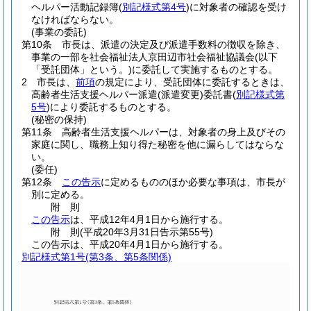
ヘルパー活動記録簿
(
別記様式第4号
)
に対象者の確認を受け
なければならない。
(事業の委託)
第10条
市長は、派遣の決定及び派遣手数料の徴収を除き、
事業の一部を社会福祉法人京田辺市社会福祉協議会
(以下
「受託団体」という。)
に委託して実施するものとする。
2
市長は、
前項
の規定により、受託団体に委託するときは、
高齢者生活支援ヘルパー派遣
(派遣変更)
委託書
(
別記様式第
5号
)
により委託するものとする。
(秘密の保持)
第11条
高齢者生活支援ヘルパーは、対象者の身上及びその
家庭に関し、職務上知り得た秘密を他に漏らしてはならな
い。
(委任)
第12条
この告示
に定めるもののほか必要な事項は、市長が
別に定める。
附
則
この告示
は、平成12年4月1日から施行する。
附
則
(平成20年3月31日
告示第55号)
この告示は、平成20年4月1日から施行する。
別記様式第1号
(第3条、第5条関係)