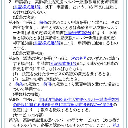
2
申請者は、高齢者生活支援ヘルパー派遣
(派遣変更)
申請書
(
別記様式第1号
。以下「申請書」という。)
を市長に提出し
なければならない。
(派遣の決定)
第4条
市長は、
前条
の規定により申請を受けた場合は、その
内容を審査し、適当と認めたときは高齢者生活支援ヘルパ
ー派遣
(派遣変更)
決定通知書
(
別記様式第2号
)
により、不適
当と認めたときは高齢者生活支援ヘルパー派遣
(派遣変更)
却下通知書
(
別記様式第3号
)
により、申請者に通知するもの
とする。
(派遣の変更申請)
第5条
派遣の決定を受けた者は、
次の各号
のいずれかに該当
する場合は、申請書
(
別記様式第1号
)
により速やかに派遣の
変更を市長に申請しなければならない。
(1)
決定を受けたサービスの程度の変更を要するとき。
(2)
生計中心者に異動が生じたとき。
2
前条
の規定は、
前項
の規定により変更申請を受けた場合に
ついて準用する。
(手数料の徴収)
第6条
市長は、
京田辺市高齢者生活支援ヘルパー派遣手数料
の徴収に関する条例
(平成12年京田辺市条例第7号)
第2条
の
規定により、手数料を徴収するものとする。
(サービスの内容)
第7条
高齢者生活支援ヘルパーの行うサービスは、次に掲げ
るもののうち、必要と認められるものとする。
ただし、
第3