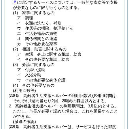
号
に規定するサービスについては、一時的な疾病等で支援
が必要なものに限り行うものとする。
(1)
家事に関するもの
ア
調理
イ
衣類の洗たく、補修
ウ
住居等の掃除、整理整とん
エ
生活必需品の買物
オ
関係機関との連絡
カ
その他必要な家事
(2)
相談、助言に関するもの
ア
生活、身上に関する相談、助言
イ
その他必要な相談、助言
(3)
介護に関するもの
ア
付添い援助
イ
入浴介助
ウ
その他必要な身体介護
(4)
その他必要なもの
(利用回数等)
第8条
高齢者生活支援ヘルパーの利用回数及び利用時間は、
それぞれ1週間当たり2回、2時間の範囲以内とする。
2
高齢者生活支援ヘルパーの利用期間は、3月以内とする。
ただし、市長が必要と認めた場合は、これを延長すること
ができる。
(派遣の確認)
第9条
高齢者生活支援ヘルパーは、サービスを行った都度、