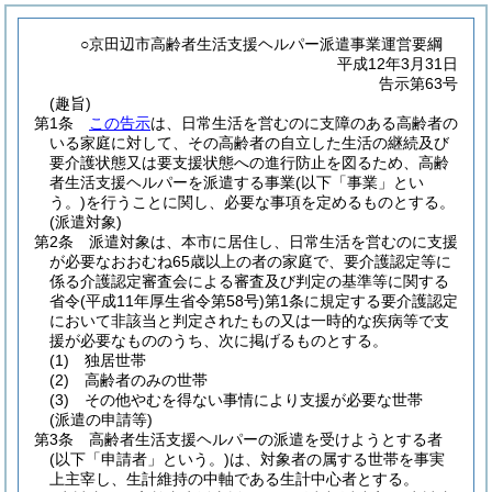
○京田辺市高齢者生活支援ヘルパー派遣事業運営要綱
平成12年3月31日
告示第63号
(趣旨)
第1条
この告示
は、日常生活を営むのに支障のある高齢者の
いる家庭に対して、その高齢者の自立した生活の継続及び
要介護状態又は要支援状態への進行防止を図るため、高齢
者生活支援ヘルパーを派遣する事業
(以下「事業」とい
う。)
を行うことに関し、必要な事項を定めるものとする。
(派遣対象)
第2条
派遣対象は、本市に居住し、日常生活を営むのに支援
が必要なおおむね65歳以上の者の家庭で、要介護認定等に
係る介護認定審査会による審査及び判定の基準等に関する
省令
(平成11年厚生省令第58号)
第1条に規定する要介護認定
において非該当と判定されたもの又は一時的な疾病等で支
援が必要なもののうち、次に掲げるものとする。
(1)
独居世帯
(2)
高齢者のみの世帯
(3)
その他やむを得ない事情により支援が必要な世帯
(派遣の申請等)
第3条
高齢者生活支援ヘルパーの派遣を受けようとする者
(以下「申請者」という。)
は、対象者の属する世帯を事実
上主宰し、生計維持の中軸である生計中心者とする。