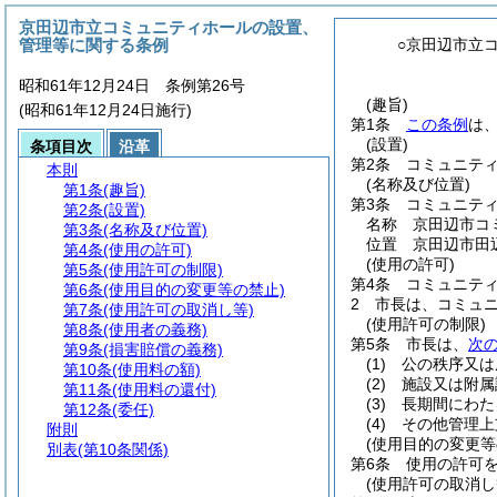
京田辺市立コミュニティホールの設置、
管理等に関する条例
○京田辺市立
昭和61年12月24日 条例第26号
(趣旨)
(昭和61年12月24日施行)
第1条
この条例
は
(設置)
条項目次
沿革
第2条
コミュニテ
本則
(名称及び位置)
第1条
(趣旨)
第3条
コミュニテ
第2条
(設置)
名称 京田辺市コ
第3条
(名称及び位置)
位置 京田辺市田辺
第4条
(使用の許可)
(使用の許可)
第5条
(使用許可の制限)
第4条
コミュニテ
第6条
(使用目的の変更等の禁止)
2
市長は、コミュ
第7条
(使用許可の取消し等)
(使用許可の制限)
第8条
(使用者の義務)
第5条
市長は、
次
第9条
(損害賠償の義務)
(1)
公の秩序又は
第10条
(使用料の額)
(2)
施設又は附属
第11条
(使用料の還付)
(3)
長期間にわた
第12条
(委任)
(4)
その他管理上
附則
(使用目的の変更等
別表
(第10条関係)
第6条
使用の許可
(使用許可の取消し