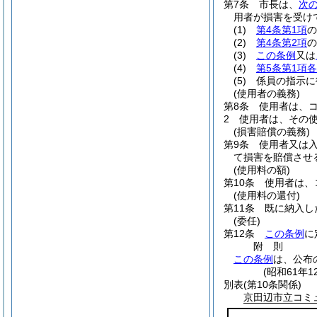
第7条
市長は、
次
用者が損害を受け
(1)
第4条第1項
の
(2)
第4条第2項
の
(3)
この条例
又は
(4)
第5条第1項
(5)
係員の指示に
(使用者の義務)
第8条
使用者は、
2
使用者は、その
(損害賠償の義務)
第9条
使用者又は
て損害を賠償させ
(使用料の額)
第10条
使用者は、
(使用料の還付)
第11条
既に納入し
(委任)
第12条
この条例
に
附
則
この条例
は、公布
(昭和61年
別表
(第10条関係)
京田辺市立コミ