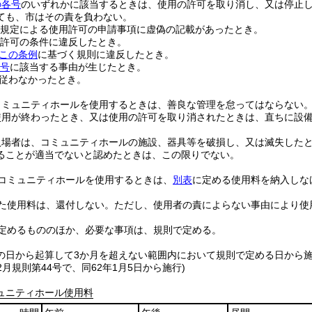
の各号
のいずれかに該当するときは、使用の許可を取り消し、又は停止
ても、市はその責を負わない。
規定による使用許可の申請事項に虚偽の記載があったとき。
許可の条件に違反したとき。
この条例
に基づく規則に違反したとき。
各号
に該当する事由が生じたとき。
従わなかったとき。
コミュニティホールを使用するときは、善良な管理を怠ってはならない
使用が終わったとき、又は使用の許可を取り消されたときは、直ちに設
入場者は、コミュニティホールの施設、器具等を破損し、又は滅失した
ることが適当でないと認めたときは、この限りでない。
コミュニティホールを使用するときは、
別表
に定める使用料を納入しな
た使用料は、還付しない。
ただし、使用者の責によらない事由により使
定めるもののほか、必要な事項は、規則で定める。
の日から起算して3か月を超えない範囲内において規則で定める日から
12月規則第44号で、同62年1月5日から施行)
ュニティホール使用料