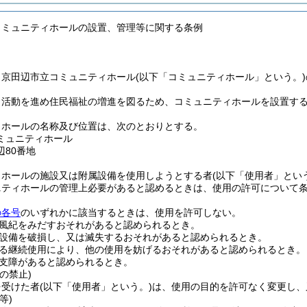
コミュニティホールの設置、管理等に関する条例
、京田辺市立コミュニティホール
(以下「コミュニティホール」という。)
ィ活動を進め住民福祉の増進を図るため、コミュニティホールを設置す
ィホールの名称及び位置は、次のとおりとする。
ミュニティホール
80番地
ィホールの施設又は附属設備を使用しようとする者
(以下「使用者」とい
ニティホールの管理上必要があると認めるときは、使用の許可について
の各号
のいずれかに該当するときは、使用を許可しない。
風紀をみだすおそれがあると認められるとき。
設備を破損し、又は滅失するおそれがあると認められるとき。
る継続使用により、他の使用を妨げるおそれがあると認められるとき。
支障があると認められるとき。
の禁止)
を受けた者
(以下「使用者」という。)
は、使用の目的を許可なく変更し、
等)