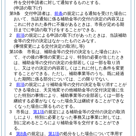
件を交付申請者に対して通知するものとする。
(申請の取下げ)
第9条
交付申請者は、
前条
の規定による通知を受けた場合に
おいて、当該通知に係る補助金等の交付の決定の内容又は
これに付された条件に不服があるときは、市長が定める期
日までに申請の取下げをすることができる。
2
前項
の規定による申請の取下げがあったときは、当該補助
金等の交付の決定はなかったものとみなす。
(事情変更による交付決定の取消し等)
第10条
市長は、補助金等の交付の決定をした場合におい
て、その後の事情の変更により、特別の必要が生じたとき
は、補助金等の交付の決定の全部若しくは一部を取り消
し、又はその決定の内容若しくはこれに付した条件を変更
することができる。
ただし、補助事業等のうち、既に経過
した期間に係る部分については、この限りでない。
2
前項
の規定により補助金等の交付の決定を取り消すことが
できる場合は、天災地変その他補助金等の交付決定後に生
じた特別の事情により、補助事業等の全部若しくは一部を
継続する必要がなくなった場合又は継続することができな
くなった場合に限るものとする。
3
市長は、
第1項
の規定による補助金等の交付の決定の取消
しにより、特別に必要となった事務又は事業に対しては、
別に定めるところにより補助金等を交付することができ
る。
4
第8条
の規定は、
第1項
の処分をした場合について準用す