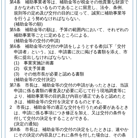
第4条
補助事業者等は、補助金等が税金その他貴重な財源で
まかなわれているものであることに留意し、法令、条例、
規則等の定め及び交付の目的に従って、誠実に補助事業等
を行うよう努めなければならない。
(補助金等の額)
第5条
補助金等の額は、予算の範囲内において、それぞれの
補助事業等ごとに定めるところによる。
(補助金等の交付の申請)
第6条
補助金等の交付の申請をしようとする者
(以下「交付
申請者」という。)
は、申請書に次に掲げる書類を添え、市
長に提出しなければならない。
(1)
事業実施計画書
(2)
収支予算書
(3)
その他市長が必要と認める書類
(補助金等の交付決定)
第7条
市長は、補助金等の交付の申請があったときは、当該
申請に係る書類の審査及び必要に応じて行う現地調査等に
より、補助事業等の目的及び内容が適正であると認めたと
きは、補助金等の交付を決定するものとする。
2
市長は、補助金等の適正な交付を行うため必要があるとき
は、申請に係る事項につき修正を加え、又は交付の条件を
付して交付の決定をすることができる。
(決定の通知)
第8条
市長は、補助金等の交付の決定をしたときは、速やか
にその決定の内容及びこれに条件を付した場合は、その条