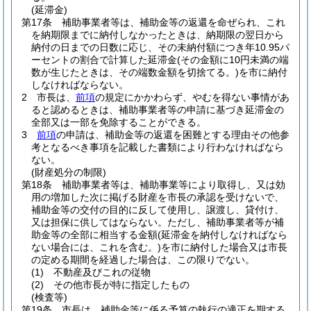
(延滞金)
第17条
補助事業者等は、補助金等の返還を命ぜられ、これ
を納期限までに納付しなかったときは、納期限の翌日から
納付の日までの日数に応じ、その未納付額につき年10.95パ
ーセントの割合で計算した延滞金
(その金額に10円未満の端
数が生じたときは、その端数金額を切捨てる。)
を市に納付
しなければならない。
2
市長は、
前項
の規定にかかわらず、やむを得ない事情があ
ると認めるときは、補助事業者等の申請に基づき延滞金の
全部又は一部を免除することができる。
3
前項
の申請は、補助金等の返還を困難とする理由その他参
考となるべき事項を記載した書類により行わなければなら
ない。
(財産処分の制限)
第18条
補助事業者等は、補助事業等により取得し、又は効
用の増加した次に掲げる財産を市長の承認を受けないで、
補助金等の交付の目的に反して使用し、譲渡し、貸付け、
又は担保に供してはならない。
ただし、補助事業者等が補
助金等の全部に相当する金額
(延滞金を納付しなければなら
ない場合には、これを含む。)
を市に納付した場合又は市長
の定める期間を経過した場合は、この限りでない。
(1)
不動産及びこれの従物
(2)
その他市長が特に指定したもの
(検査等)
第19条
市長は、補助金等に係る予算の執行の適正を期する