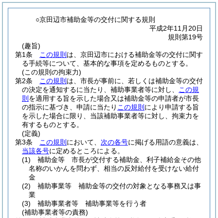
○京田辺市補助金等の交付に関する規則
平成2年11月20日
規則第19号
(趣旨)
第1条
この規則
は、京田辺市における補助金等の交付に関す
る手続等について、基本的な事項を定めるものとする。
(この規則の拘束力)
第2条
この規則
は、市長が事前に、若しくは補助金等の交付
の決定を通知するに当たり、補助事業者等に対し、
この規
則
を適用する旨を示した場合又は補助金等の申請者が市長
の指示に基づき、申請に当たり
この規則
により申請する旨
を示した場合に限り、当該補助事業者等に対し、拘束力を
有するものとする。
(定義)
第3条
この規則
において、
次の各号
に掲げる用語の意義は、
当該各号
に定めるところによる。
(1)
補助金等 市長が交付する補助金、利子補給金その他
名称のいかんを問わず、相当の反対給付を受けない給付
金
(2)
補助事業等 補助金等の交付の対象となる事務又は事
業
(3)
補助事業者等 補助事業等を行う者
(補助事業者等の責務)