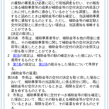
の書類の審査及び必要に応じて現地調査を行い、その報告
に係る補助事業等の成果が補助金等の交付決定の内容及び
これに付した条件に適合しているかどうかを調査し、適合
すると認めたときは補助金等の額を確定し、当該補助事業
者等に通知するものとする。
ただし、補助金等の確定額と
交付決定額とに差が生じない場合は、当該通知を省略する
ことができる。
(決定の取消し)
第15条
市長は、補助事業者等が、補助金等を他の用途に使
用し、その他補助事業等に関して補助金等の交付決定の内
容等に違反したときは、補助金等の交付の決定の全部又は
一部を取り消すことができる。
2
前項
の規定は、補助金等の額の確定があった後においても
適用するものとする。
3
第7条
の規定は、
第1項
の処分をした場合について準用す
る。
(補助金等の返還)
第16条
市長は、補助金等の交付の決定を取り消した場合に
おいて、補助事業等の当該取消しに係る部分に関し、既に
補助金等が交付されているときは、期限を定めて、その返
還を命ずるものとする。
2
市長は、補助事業者等に交付すべき補助金等の額を確定し
た場合において、既にその額を超える補助金等が交付され
ているときは、期限を定めて、その返還を命ずるものとす
る。