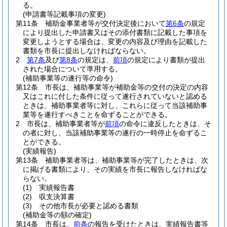
る。
(申請書等記載事項の変更)
第11条
補助金事業者等が交付決定後において
第6条
の規定
により提出した申請書又はその添付書類に記載した事項を
変更しようとする場合は、変更の内容及び理由を記載した
書類を市長に提出しなければならない。
2
第7条
及び
第8条
の規定は、
前項
の規定により書類が提出
された場合について準用する。
(補助事業等の遂行等の命令)
第12条
市長は、補助事業等が補助金等の交付の決定の内容
又はこれに付した条件に従って遂行されていないと認める
ときは、補助事業者等に対し、これらに従って当該補助事
業等を遂行すべきことを命ずることができる。
2
市長は、補助事業者等が
前項
の命令に違反したときは、そ
の者に対し、当該補助事業等の遂行の一時停止を命ずるこ
とができる。
(実績報告)
第13条
補助事業者等は、補助事業等が完了したときは、次
に掲げる書類により、その実績を市長に報告しなければな
らない。
(1)
実績報告書
(2)
収支決算書
(3)
その他市長が必要と認める書類
(補助金等の額の確定)
第14条
市長は、
前条
の報告を受けたときは、実績報告書等