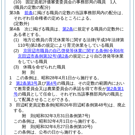
(10)
固定資産評価審査委員会の事務部局の職員 1人
(職員の定数の配分)
第3条
前条
に掲げる職員の定数の当該事務部局内の配分は、
それぞれ任命権者の定めるところによる。
(定数外)
第4条
次に掲げる職員は、
第2条
に規定する職員の定数外に
ある者とする。
(1)
地方公務員の育児休業等に関する法律
(平成3年法律第
110号)
第2条の規定により育児休業をしている職員
(2)
京田辺市職員の自己啓発等休業に関する条例
(令和6年
京田辺市条例第32号)
第2条
の規定により自己啓発等休業
をしている職員
(3)
休職を命ぜられた職員
附
則
1
この条例は、昭和28年4月1日から施行する。
2
第2条第3号
及び
第4号
の職員は、その定数の範囲内におい
て教育委員会又は農業委員会の承認を得て市長が
第2条第1
号
の職員として任命し、それぞれ当該事務部局内の職員と
して配属させることができる。
3
田辺町吏員定数条例
(昭和26年田辺町条例第48号)
は、廃止
する。
附
則
(昭和32年3月31日
条例第7号)
この条例は、昭和32年4月1日から施行する。
附
則
(昭和32年6月27日
条例第10号)
この条例は、公布の日から施行する。