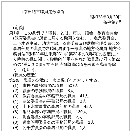
○京田辺市職員定数条例
昭和28年3月30日
条例第7号
(定義)
第1条
この条例で「職員」とは、市長、議会、教育委員会
(教育委員会の所管に属する機関を含む。)
、農業委員会、
上下水道事業、消防本部、監査委員及び選挙管理委員会の
事務部局の職員で常時勤務する一般職の地方公務員
(地方公
務員法
(昭和25年法律第261号)
第22条の3第4項の規定によ
り臨時の職に関して臨時的任用をされた職員及び同法第22
条の4第1項に規定する短時間勤務の職を占める職員を除
く。)
をいう。
(職員の定数)
第2条
職員の定数は、次に掲げるとおりとする。
(1)
市長の事務部局の職員 509人
(2)
議会の事務部局の職員 6人
(3)
教育委員会の事務部局の職員 41人
(4)
農業委員会の事務部局の職員 3人
(5)
上下水道事業の事務部局の職員 45人
(6)
消防本部の事務部局の職員 130人
(7)
監査委員の事務部局の職員 2人
(8)
選挙管理委員会の事務部局の職員 2人
(9)
公平委員会の事務部局の職員 1人