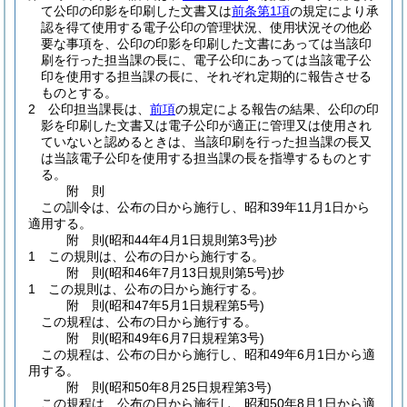
て公印の印影を印刷した文書又は
前条第1項
の規定により承
認を得て使用する電子公印の管理状況、使用状況その他必
要な事項を、公印の印影を印刷した文書にあっては当該印
刷を行った担当課の長に、電子公印にあっては当該電子公
印を使用する担当課の長に、それぞれ定期的に報告させる
ものとする。
2
公印担当課長は、
前項
の規定による報告の結果、公印の印
影を印刷した文書又は電子公印が適正に管理又は使用され
ていないと認めるときは、当該印刷を行った担当課の長又
は当該電子公印を使用する担当課の長を指導するものとす
る。
附
則
この訓令は、公布の日から施行し、昭和39年11月1日から
適用する。
附
則
(昭和44年4月1日
規則第3号)
抄
1
この規則は、公布の日から施行する。
附
則
(昭和46年7月13日
規則第5号)
抄
1
この規則は、公布の日から施行する。
附
則
(昭和47年5月1日
規程第5号)
この規程は、公布の日から施行する。
附
則
(昭和49年6月7日
規程第3号)
この規程は、公布の日から施行し、昭和49年6月1日から適
用する。
附
則
(昭和50年8月25日
規程第3号)
この規程は、公布の日から施行し、昭和50年8月1日から適