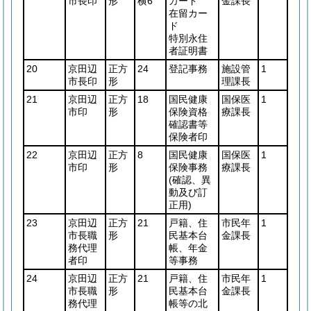
市長印
形
横6
カード
金課長
在留カー
ド
特別永住
者証明書
20
京田辺
正方
24
登記事務
施設管
1
市長印
形
理課長
21
京田辺
正方
18
国民健康
国保医
1
市印
形
保険資格
療課長
確認書等
保険者印
22
京田辺
正方
8
国民健康
国保医
1
市印
形
保険事務
療課長
(確認、異
動及び訂
正用)
23
京田辺
正方
21
戸籍、住
市民年
1
市長職
形
民基本台
金課長
務代理
帳、年金
者印
等事務
24
京田辺
正方
21
戸籍、住
市民年
1
市長職
形
民基本台
金課長
務代理
帳等の北