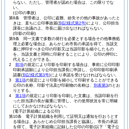
らない。
ただし、管理者が認めた場合は、この限りでな
い。
(公印の事故)
第8条
管理者は、公印に盗難、紛失その他の事故があったと
きは、直ちに公印事故届
(
別記様式第2号
)
により、公印担当
課長に合議の上、市長に届け出なければならない。
(印影の印刷)
第9条
同一文書で多数の発行を必要とする場合その他事務処
理上必要な場合は、あらかじめ市長の承認を得て、当該文
書に押印すべき公印の印影又は当該印影を縮小したもの
を、当該文書と同時に印刷することにより、公印の押印に
代えることができる。
2
前項
の規定により印影を印刷する場合は、事前に公印印影
印刷承認願により公印担当課長に申請し、公印印影印刷承
認書
(
別記様式第3号
)
により承認を受けなければならない。
3
第1項
の規定により印影を縮小して印刷することができる
公印の名称、印影寸法及び印刷物の名称は、
別表第3
のとお
りとする。
4
第1項
の規定により印影を印刷した文書は、当該印刷を行
った担当課の長が厳重に管理し、その使用状況を常に明確
にしておかなければならない。
(電子計算組織による公印)
第10条
電子計算組織を利用して証明又は通知を行おうとす
る場合は、あらかじめ公印担当課長と協議し、市長の承認
を得て、電子計算組織に記録した公印の印影
(以下「電子公