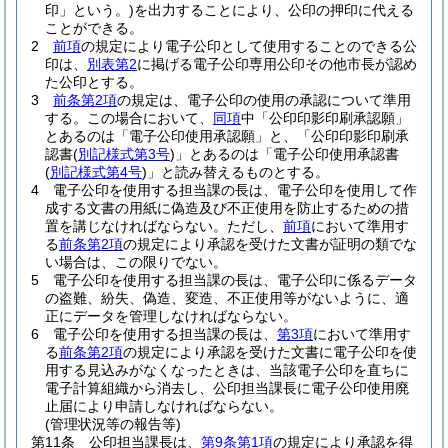
印」という。)
を出力することにより、公印の押印に代える
ことができる。
2
前項
の規定により電子公印として使用することのできる公
印は、
別表第2
に掲げる電子公印専用公印その他市長が認め
た公印とする。
3
前条第2項
の規定は、電子公印の使用の承認について準用
する。
この場合において、
同項
中「公印印影印刷承認願」
とあるのは「電子公印使用承認願」と、「公印印影印刷承
認書
(
別記様式第3号
)
」とあるのは「電子公印使用承認書
(
別記様式第4号
)
」と読み替えるものとする。
4
電子公印を使用する担当課の長は、電子公印を使用して作
成する文書の用紙に偽造及び不正使用を防止するための措
置を講じなければならない。
ただし、
前項
において準用す
る
前条第2項
の規定により承認を受けた文書が証明の類でな
い場合は、この限りでない。
5
電子公印を使用する担当課の長は、電子公印に係るデータ
の盗難、紛失、偽造、変造、不正使用等がないように、適
正にデータを管理しなければならない。
6
電子公印を使用する担当課の長は、
第3項
において準用す
る
前条第2項
の規定により承認を受けた文書に電子公印を使
用する見込みがなくなったときは、当該電子公印を直ちに
電子計算組織から消去し、公印担当課長に電子公印使用廃
止届により申請しなければならない。
(管理状況等の報告等)
第11条
公印担当課長は、
第9条第1項
の規定により承認を得