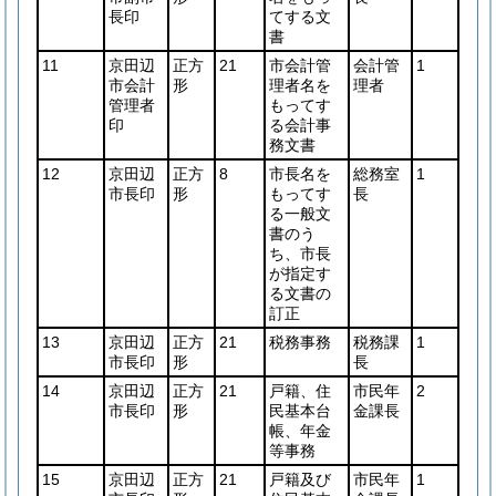
長印
てする文
書
11
京田辺
正方
21
市会計管
会計管
1
市会計
形
理者名を
理者
管理者
もってす
印
る会計事
務文書
12
京田辺
正方
8
市長名を
総務室
1
市長印
形
もってす
長
る一般文
書のう
ち、市長
が指定す
る文書の
訂正
13
京田辺
正方
21
税務事務
税務課
1
市長印
形
長
14
京田辺
正方
21
戸籍、住
市民年
2
市長印
形
民基本台
金課長
帳、年金
等事務
15
京田辺
正方
21
戸籍及び
市民年
1