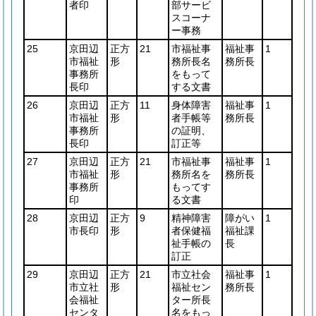
者印
部サービ
スコーナ
ー事務
25
京田辺
正方
21
市福祉事
福祉事
1
市福祉
形
務所長名
務所長
事務所
をもって
長印
する文書
26
京田辺
正方
11
身体障害
福祉事
1
市福祉
形
者手帳等
務所長
事務所
の証明、
長印
訂正等
27
京田辺
正方
21
市福祉事
福祉事
1
市福祉
形
務所名を
務所長
事務所
もってす
印
る文書
28
京田辺
正方
9
精神障害
障がい
1
市長印
形
者保健福
福祉課
祉手帳の
長
訂正
29
京田辺
正方
21
市立社会
福祉事
1
市立社
形
福祉セン
務所長
会福祉
ター所長
センタ
名をもっ