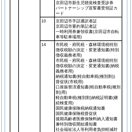
京田辺市新生児聴覚検査受診券
パートナーシップ宣誓書受領証カ
ード
10
京田辺市手話通訳者証
京田辺市要約筆記者証
一時利用券兼領収書
(京田辺市自転
車等駐車場用)
14
市民税・府民税・森林環境税特別
徴収税額の決定・変更通知書
(特別
徴収義務者用)
市民税・府民税・森林環境税特別
徴収税額の決定・変更通知書
(納税
義務者用)
納税通知書
(軽自動車税
(種別割)
)
督促状
(市税用)
口座振替済通知書
(軽自動車税
(種別
割)
用)
軽自動車税
(種別割)
納税証明書
(継
続検査用)
国民健康保険税納税通知書
国民健康保険税督促状
後期高齢者医療保険料納入通知書
兼特別徴収開始通知書
社会福祉法人等利用者負担軽減対