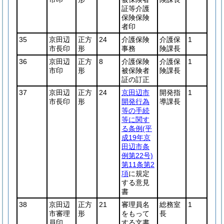
証等介護
保険保険
者印
35
京田辺
正方
24
介護保険
介護保
1
市長印
形
事務
険課長
36
京田辺
正方
8
介護保険
介護保
1
市印
形
被保険者
険課長
証の訂正
37
京田辺
正方
24
京田辺市
開発指
1
市長印
形
開発行為
導課長
等の手続
等に関す
る条例
(平
成19年京
田辺市条
例第22号)
第11条第2
項
に規定
する意見
書
38
京田辺
正方
21
審理員名
総務室
1
市審理
形
をもって
長
員印
する文書