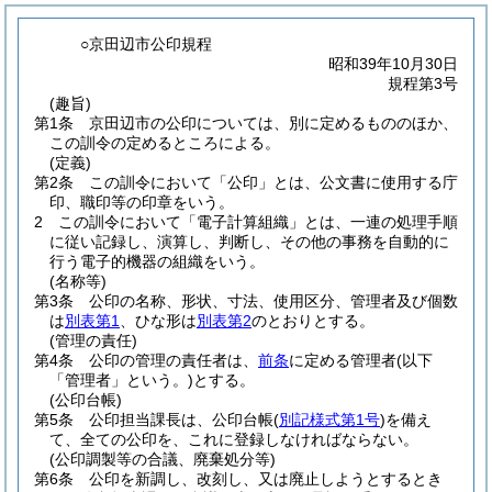
○京田辺市公印規程
昭和39年10月30日
規程第3号
(趣旨)
第1条
京田辺市の公印については、別に定めるもののほか、
この訓令の定めるところによる。
(定義)
第2条
この訓令において「公印」とは、公文書に使用する庁
印、職印等の印章をいう。
2
この訓令において「電子計算組織」とは、一連の処理手順
に従い記録し、演算し、判断し、その他の事務を自動的に
行う電子的機器の組織をいう。
(名称等)
第3条
公印の名称、形状、寸法、使用区分、管理者及び個数
は
別表第1
、ひな形は
別表第2
のとおりとする。
(管理の責任)
第4条
公印の管理の責任者は、
前条
に定める管理者
(以下
「管理者」という。)
とする。
(公印台帳)
第5条
公印担当課長は、公印台帳
(
別記様式第1号
)
を備え
て、全ての公印を、これに登録しなければならない。
(公印調製等の合議、廃棄処分等)
第6条
公印を新調し、改刻し、又は廃止しようとするとき