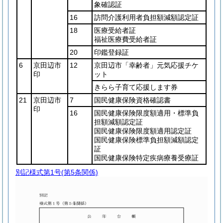
象確認証
16
訪問介護利用者負担額減額認定証
18
医療受給者証
福祉医療費受給者証
20
印鑑登録証
6
京田辺市
12
京田辺市「幸齢者」元気応援チケ
印
ット
きらら子育て応援します券
21
京田辺市
7
国民健康保険資格確認書
印
16
国民健康保険限度額適用・標準負
担額減額認定証
国民健康保険限度額適用認定証
国民健康保険標準負担額減額認定
証
国民健康保険特定疾病療養受療証
別記様式第1号
(第5条関係)