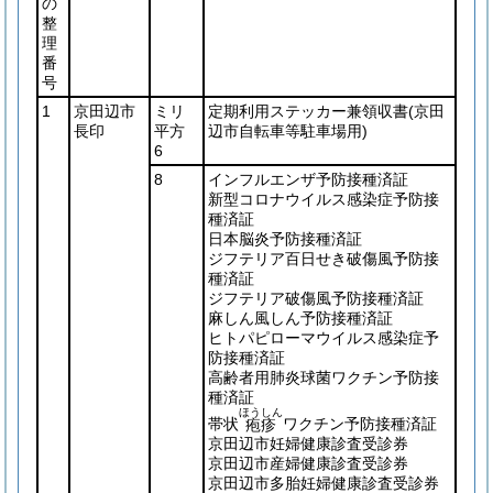
の
整
理
番
号
1
京田辺市
ミリ
定期利用ステッカー兼領収書
(京田
長印
平方
辺市自転車等駐車場用)
6
8
インフルエンザ予防接種済証
新型コロナウイルス感染症予防接
種済証
日本脳炎予防接種済証
ジフテリア百日せき破傷風予防接
種済証
ジフテリア破傷風予防接種済証
麻しん風しん予防接種済証
ヒトパピローマウイルス感染症予
防接種済証
高齢者用肺炎球菌ワクチン予防接
種済証
ほうしん
帯状
ワクチン予防接種済証
疱疹
京田辺市妊婦健康診査受診券
京田辺市産婦健康診査受診券
京田辺市多胎妊婦健康診査受診券