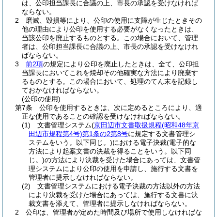
は、公印担当課長に合議の上、市長の承認を受けなければ
ならない。
2
磨滅、毀損等により、公印の使用に支障が生じたときその
他の理由により公印を使用する必要がなくなったときは、
当該公印を廃止するものとする。
この場合において、管理
者は、公印担当課長に合議の上、市長の承認を受けなけれ
ばならない。
3
前2項
の規定により公印を廃止したときは、全て、公印担
当課長においてこれを焼却その他確実な方法により廃棄す
るものとする。
この場合において、処理のてん末を記録し
ておかなければならない。
(公印の使用)
第7条
公印を使用するときは、次に定めるところにより、適
正な使用であることの確認を受けなければならない。
(1)
文書管理システム
(
京田辺市文書取扱規程
(昭和48年京
田辺市規程第4号)
第1条の2第8号
に規定する文書管理シ
ステムをいう。以下同じ。)
における電子決裁
(電子的な
方法により起案文書の決裁を得ることをいう。以下同
じ。)
の方法により決裁を受けた場合にあっては、文書管
理システムにより公印の使用を申請し、施行する文書を
管理者に提示しなければならない。
(2)
文書管理システムにおける電子決裁の方法以外の方法
により決裁を受けた場合にあっては、施行する文書に決
裁文書を添えて、管理者に提示しなければならない。
2
公印は、管理者が定めた時間及び場所で使用しなければな