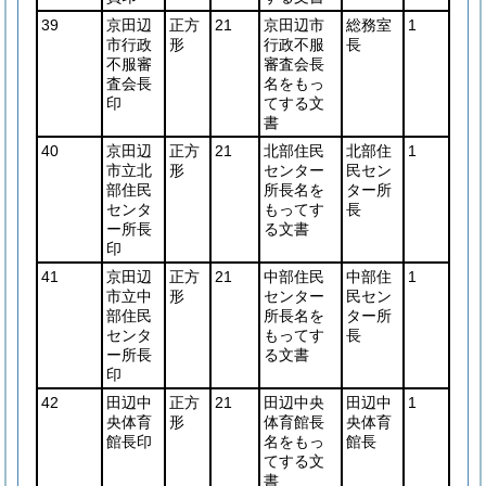
39
京田辺
正方
21
京田辺市
総務室
1
市行政
形
行政不服
長
不服審
審査会長
査会長
名をもっ
印
てする文
書
40
京田辺
正方
21
北部住民
北部住
1
市立北
形
センター
民セン
部住民
所長名を
ター所
センタ
もってす
長
ー所長
る文書
印
41
京田辺
正方
21
中部住民
中部住
1
市立中
形
センター
民セン
部住民
所長名を
ター所
センタ
もってす
長
ー所長
る文書
印
42
田辺中
正方
21
田辺中央
田辺中
1
央体育
形
体育館長
央体育
館長印
名をもっ
館長
てする文
書