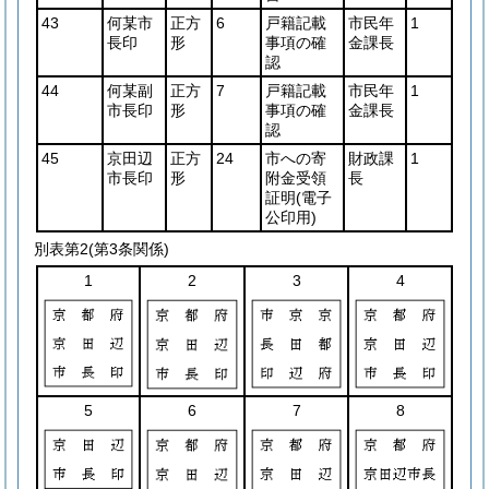
43
何某市
正方
6
戸籍記載
市民年
1
長印
形
事項の確
金課長
認
44
何某副
正方
7
戸籍記載
市民年
1
市長印
形
事項の確
金課長
認
45
京田辺
正方
24
市への寄
財政課
1
市長印
形
附金受領
長
証明
(電子
公印用)
別表第2
(第3条関係)
1
2
3
4
5
6
7
8