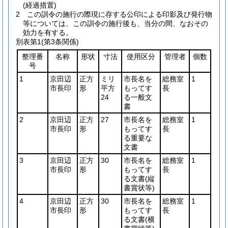
(経過措置)
2
この訓令の施行の際現に存する公印による印影及び発行物
等については、この訓令の施行後も、当分の間、なおその
効力を有する。
別表第1
(第3条関係)
整理番
名称
形状
寸法
使用区分
管理者
個数
号
1
京田辺
正方
ミリ
市長名を
総務室
1
市長印
形
平方
もってす
長
24
る一般文
書
2
京田辺
正方
27
市長名を
総務室
1
市長印
形
もってす
長
る重要な
文書
3
京田辺
正方
30
市長名を
総務室
1
市長印
形
もってす
長
る文書
(縦
書賞状等)
4
京田辺
正方
30
市長名を
総務室
1
市長印
形
もってす
長
る文書
(横