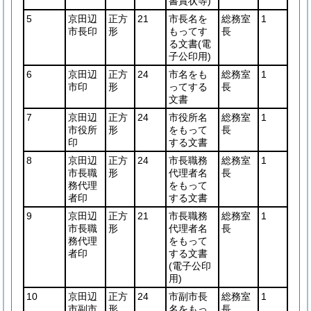
書賞状等)
5
京田辺
正方
21
市長名を
総務室
1
市長印
形
もってす
長
る文書
(電
子公印用)
6
京田辺
正方
24
市名をも
総務室
1
市印
形
ってする
長
文書
7
京田辺
正方
24
市役所名
総務室
1
市役所
形
をもって
長
印
する文書
8
京田辺
正方
24
市長職務
総務室
1
市長職
形
代理者名
長
務代理
をもって
者印
する文書
9
京田辺
正方
21
市長職務
総務室
1
市長職
形
代理者名
長
務代理
をもって
者印
する文書
(電子公印
用)
10
京田辺
正方
24
市副市長
総務室
1
市副市
形
名をもっ
長