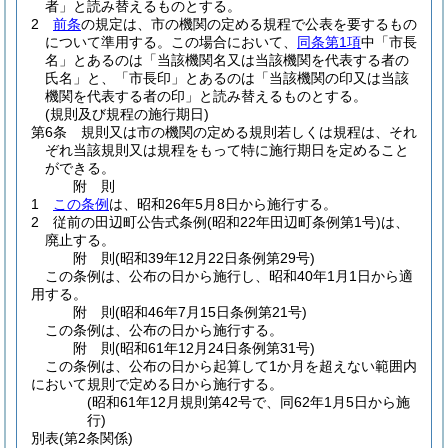
者」と読み替えるものとする。
2
前条
の規定は、市の機関の定める規程で公表を要するもの
について準用する。
この場合において、
同条第1項
中「市長
名」とあるのは「当該機関名又は当該機関を代表する者の
氏名」と、「市長印」とあるのは「当該機関の印又は当該
機関を代表する者の印」と読み替えるものとする。
(規則及び規程の施行期日)
第6条
規則又は市の機関の定める規則若しくは規程は、それ
ぞれ当該規則又は規程をもって特に施行期日を定めること
ができる。
附
則
1
この条例
は、昭和26年5月8日から施行する。
2
従前の田辺町公告式条例
(昭和22年田辺町条例第1号)
は、
廃止する。
附
則
(昭和39年12月22日
条例第29号)
この条例は、公布の日から施行し、昭和40年1月1日から適
用する。
附
則
(昭和46年7月15日
条例第21号)
この条例は、公布の日から施行する。
附
則
(昭和61年12月24日
条例第31号)
この条例は、公布の日から起算して1か月を超えない範囲内
において規則で定める日から施行する。
(昭和61年12月規則第42号で、同62年1月5日から施
行)
別表
(第2条関係)