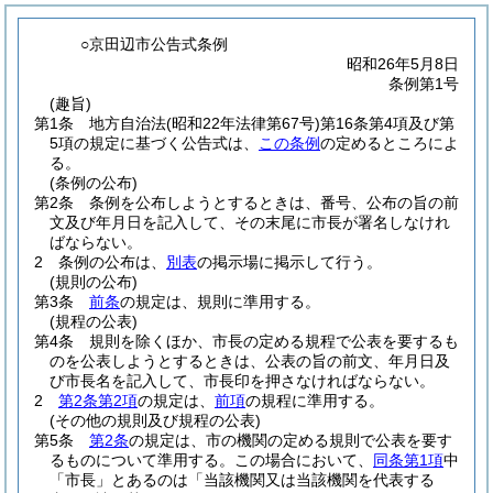
○京田辺市公告式条例
昭和26年5月8日
条例第1号
(趣旨)
第1条
地方自治法
(昭和22年法律第67号)
第16条第4項及び第
5項の規定に基づく公告式は、
この条例
の定めるところによ
る。
(条例の公布)
第2条
条例を公布しようとするときは、番号、公布の旨の前
文及び年月日を記入して、その末尾に市長が署名しなけれ
ばならない。
2
条例の公布は、
別表
の掲示場に掲示して行う。
(規則の公布)
第3条
前条
の規定は、規則に準用する。
(規程の公表)
第4条
規則を除くほか、市長の定める規程で公表を要するも
のを公表しようとするときは、公表の旨の前文、年月日及
び市長名を記入して、市長印を押さなければならない。
2
第2条第2項
の規定は、
前項
の規程に準用する。
(その他の規則及び規程の公表)
第5条
第2条
の規定は、市の機関の定める規則で公表を要す
るものについて準用する。
この場合において、
同条第1項
中
「市長」とあるのは「当該機関又は当該機関を代表する