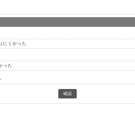
りにくかった
かった
。
確認