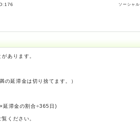
D:176
ソーシャル
とがあります。
円未満の延滞金は切り捨てます。）
延滞金の割合÷365日)
ご覧ください。