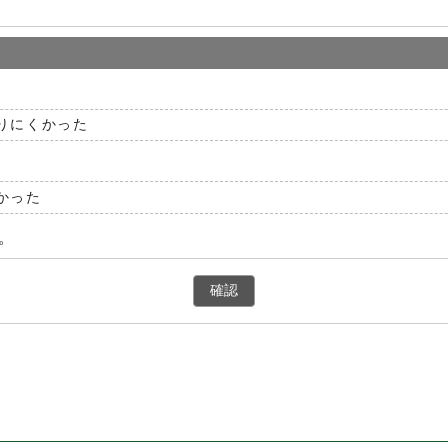
りにくかった
かった
。
確認