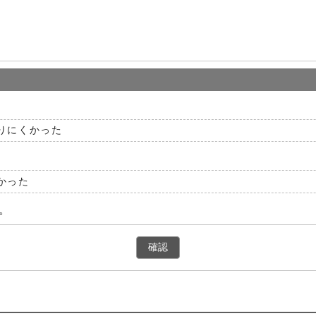
りにくかった
かった
。
確認
えてくれませんか？への別ルート