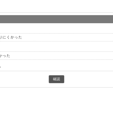
りにくかった
かった
。
確認